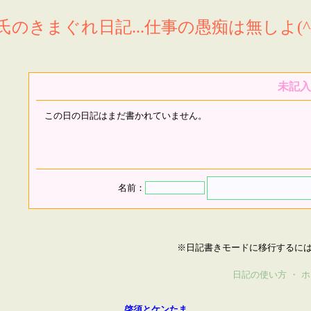
氏のきまぐれ日記...仕事の愚痴は無しよ(^^
未記入
この日の日記はまだ書かれていません。
名前：
※日記書きモードに移行するに
日記の使い方
・
ホ
啓須とケンたま