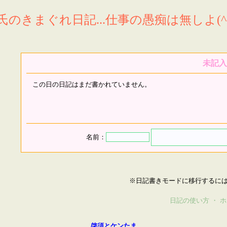
氏のきまぐれ日記...仕事の愚痴は無しよ(^^
未記入
この日の日記はまだ書かれていません。
名前：
※日記書きモードに移行するに
日記の使い方
・
ホ
啓須とケンたま