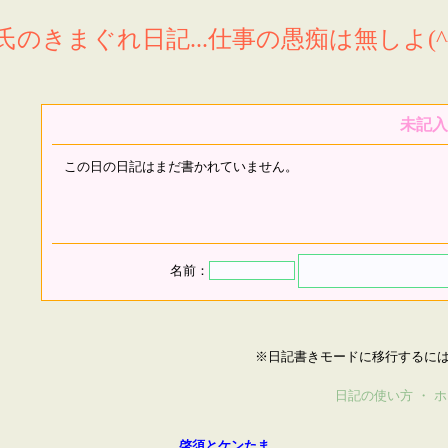
氏のきまぐれ日記...仕事の愚痴は無しよ(^^
未記入
この日の日記はまだ書かれていません。
名前：
※日記書きモードに移行するに
日記の使い方
・
ホ
啓須とケンたま