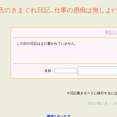
氏のきまぐれ日記...仕事の愚痴は無しよ(^^
未記入
この日の日記はまだ書かれていません。
名前：
※日記書きモードに移行するに
日記の使い方
・
ホ
啓須とケンたま