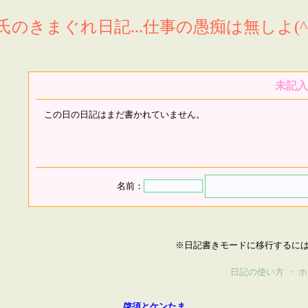
氏のきまぐれ日記...仕事の愚痴は無しよ(^^
未記入
この日の日記はまだ書かれていません。
名前：
※日記書きモードに移行するに
日記の使い方
・
ホ
啓須とケンたま