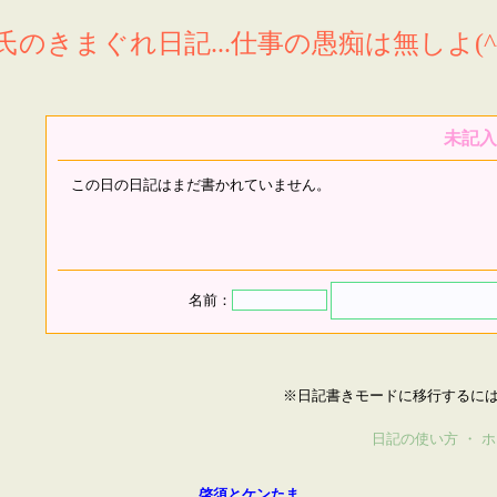
氏のきまぐれ日記...仕事の愚痴は無しよ(^^
未記入
この日の日記はまだ書かれていません。
名前：
※日記書きモードに移行するに
日記の使い方
・
ホ
啓須とケンたま