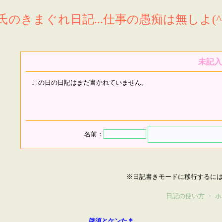
氏のきまぐれ日記...仕事の愚痴は無しよ(^^
未記入
この日の日記はまだ書かれていません。
名前：
※日記書きモードに移行するに
日記の使い方
・
ホ
啓須とケンたま