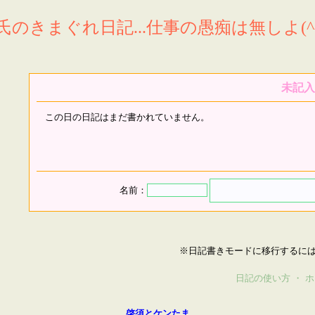
氏のきまぐれ日記...仕事の愚痴は無しよ(^^
未記入
この日の日記はまだ書かれていません。
名前：
※日記書きモードに移行するに
日記の使い方
・
ホ
啓須とケンたま