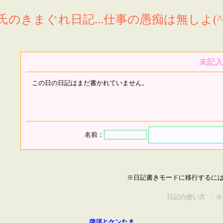
氏のきまぐれ日記...仕事の愚痴は無しよ(^^
未記入
この日の日記はまだ書かれていません。
名前：
※日記書きモードに移行するに
日記の使い方
・
ホ
啓須とケンたま