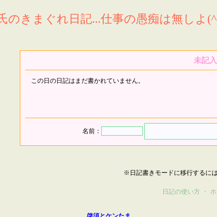
氏のきまぐれ日記...仕事の愚痴は無しよ(^^
未記入
この日の日記はまだ書かれていません。
名前：
※日記書きモードに移行するに
日記の使い方
・
ホ
啓須とケンたま