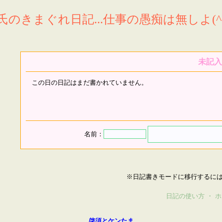
氏のきまぐれ日記...仕事の愚痴は無しよ(^^
未記入
この日の日記はまだ書かれていません。
名前：
※日記書きモードに移行するに
日記の使い方
・
ホ
啓須とケンたま