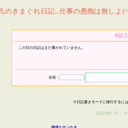
氏のきまぐれ日記...仕事の愚痴は無しよ(^^
未記入
この日の日記はまだ書かれていません。
名前：
※日記書きモードに移行するに
日記の使い方
・
ホ
啓須とケンたま