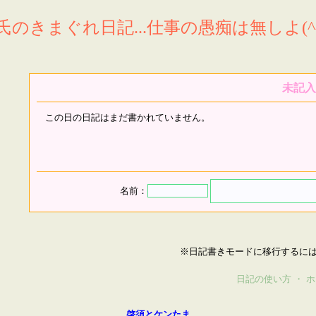
氏のきまぐれ日記...仕事の愚痴は無しよ(^^
未記入
この日の日記はまだ書かれていません。
名前：
※日記書きモードに移行するに
日記の使い方
・
ホ
啓須とケンたま