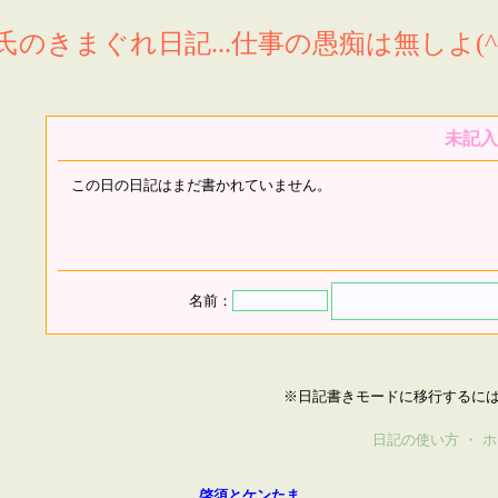
氏のきまぐれ日記...仕事の愚痴は無しよ(^^
未記入
この日の日記はまだ書かれていません。
名前：
※日記書きモードに移行するに
日記の使い方
・
ホ
啓須とケンたま