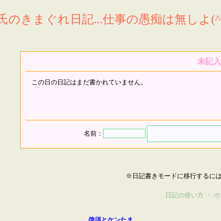
氏のきまぐれ日記...仕事の愚痴は無しよ(^^
未記入
この日の日記はまだ書かれていません。
名前：
※日記書きモードに移行するに
日記の使い方
・
ホ
啓須とケンたま