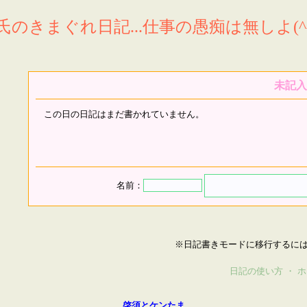
氏のきまぐれ日記...仕事の愚痴は無しよ(^^
未記入
この日の日記はまだ書かれていません。
名前：
※日記書きモードに移行するに
日記の使い方
・
ホ
啓須とケンたま