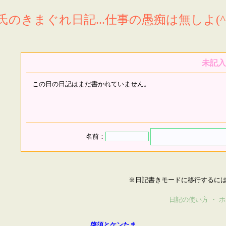
氏のきまぐれ日記...仕事の愚痴は無しよ(^^
未記入
この日の日記はまだ書かれていません。
名前：
※日記書きモードに移行するに
日記の使い方
・
ホ
啓須とケンたま