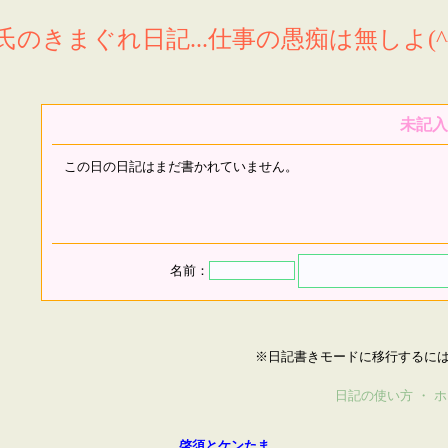
氏のきまぐれ日記...仕事の愚痴は無しよ(^^
未記入
この日の日記はまだ書かれていません。
名前：
※日記書きモードに移行するに
日記の使い方
・
ホ
啓須とケンたま