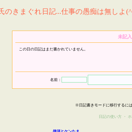
氏のきまぐれ日記...仕事の愚痴は無しよ(^^
未記入
この日の日記はまだ書かれていません。
名前：
※日記書きモードに移行するに
日記の使い方
・
ホ
啓須とケンたま