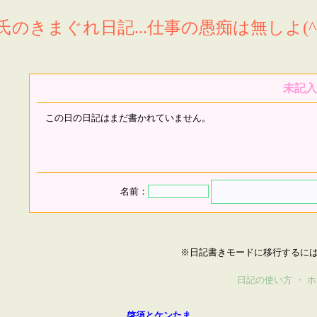
氏のきまぐれ日記...仕事の愚痴は無しよ(^^
未記入
この日の日記はまだ書かれていません。
名前：
※日記書きモードに移行するに
日記の使い方
・
ホ
啓須とケンたま