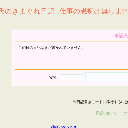
氏のきまぐれ日記...仕事の愚痴は無しよ(^^
未記入
この日の日記はまだ書かれていません。
名前：
※日記書きモードに移行するに
日記の使い方
・
ホ
啓須とケンたま