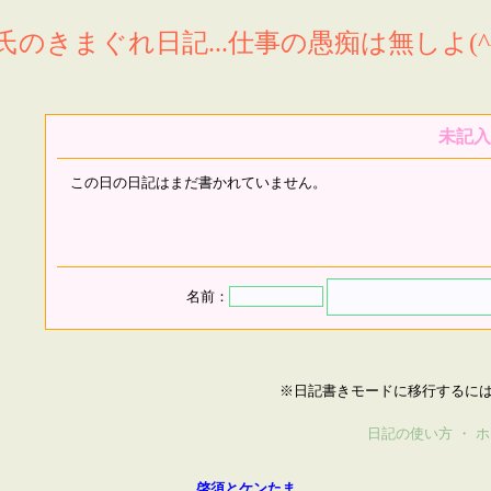
氏のきまぐれ日記...仕事の愚痴は無しよ(^^
未記入
この日の日記はまだ書かれていません。
名前：
※日記書きモードに移行するに
日記の使い方
・
ホ
啓須とケンたま