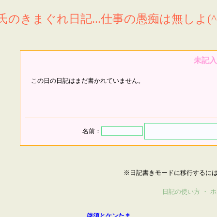
氏のきまぐれ日記...仕事の愚痴は無しよ(^^
未記入
この日の日記はまだ書かれていません。
名前：
※日記書きモードに移行するに
日記の使い方
・
ホ
啓須とケンたま