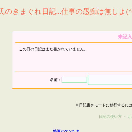
氏のきまぐれ日記...仕事の愚痴は無しよ(^^
未記入
この日の日記はまだ書かれていません。
名前：
※日記書きモードに移行するに
日記の使い方
・
ホ
啓須とケンたま