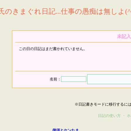
氏のきまぐれ日記...仕事の愚痴は無しよ(^^
未記入
この日の日記はまだ書かれていません。
名前：
※日記書きモードに移行するに
日記の使い方
・
ホ
啓須とケンたま