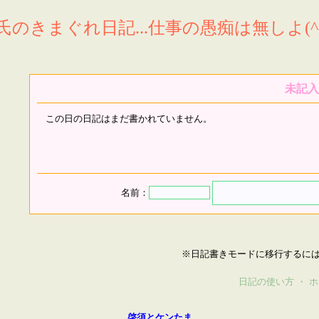
氏のきまぐれ日記...仕事の愚痴は無しよ(^^
未記入
この日の日記はまだ書かれていません。
名前：
※日記書きモードに移行するに
日記の使い方
・
ホ
啓須とケンたま