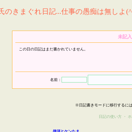
氏のきまぐれ日記...仕事の愚痴は無しよ(^^
未記入
この日の日記はまだ書かれていません。
名前：
※日記書きモードに移行するに
日記の使い方
・
ホ
啓須とケンたま