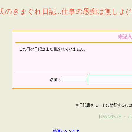
氏のきまぐれ日記...仕事の愚痴は無しよ(^^
未記入
この日の日記はまだ書かれていません。
名前：
※日記書きモードに移行するに
日記の使い方
・
ホ
啓須とケンたま