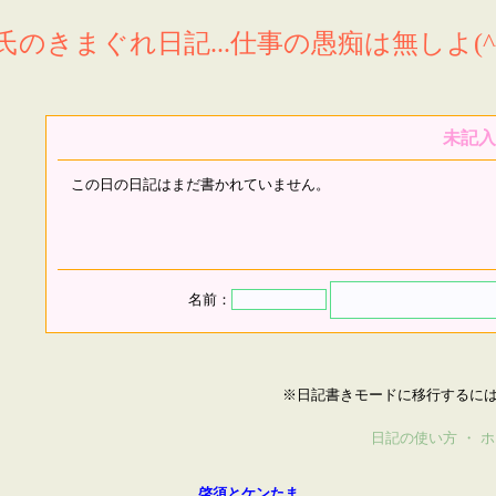
氏のきまぐれ日記...仕事の愚痴は無しよ(^^
未記入
この日の日記はまだ書かれていません。
名前：
※日記書きモードに移行するに
日記の使い方
・
ホ
啓須とケンたま