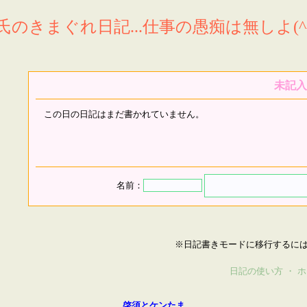
氏のきまぐれ日記...仕事の愚痴は無しよ(^^
未記入
この日の日記はまだ書かれていません。
名前：
※日記書きモードに移行するに
日記の使い方
・
ホ
啓須とケンたま