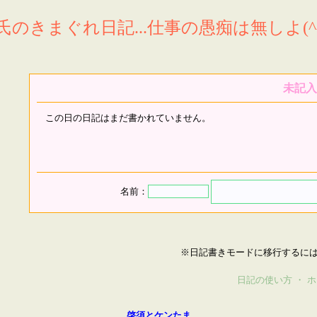
氏のきまぐれ日記...仕事の愚痴は無しよ(^^
未記入
この日の日記はまだ書かれていません。
名前：
※日記書きモードに移行するに
日記の使い方
・
ホ
啓須とケンたま