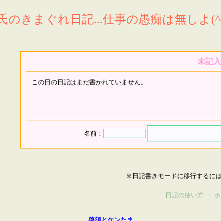
氏のきまぐれ日記...仕事の愚痴は無しよ(^^
未記入
この日の日記はまだ書かれていません。
名前：
※日記書きモードに移行するに
日記の使い方
・
ホ
啓須とケンたま