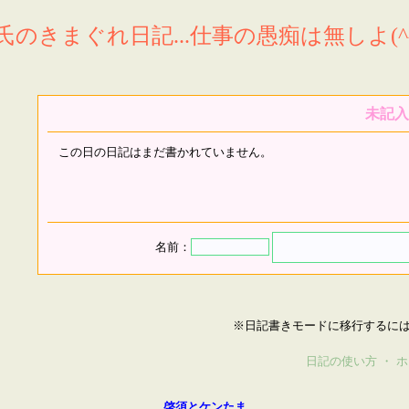
氏のきまぐれ日記...仕事の愚痴は無しよ(^^
未記入
この日の日記はまだ書かれていません。
名前：
※日記書きモードに移行するに
日記の使い方
・
ホ
啓須とケンたま