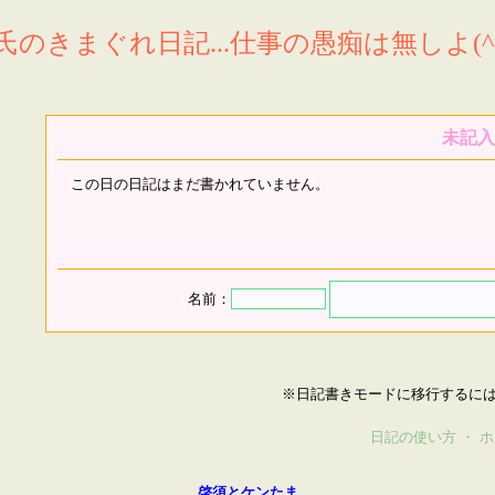
氏のきまぐれ日記...仕事の愚痴は無しよ(^^
未記入
この日の日記はまだ書かれていません。
名前：
※日記書きモードに移行するに
日記の使い方
・
ホ
啓須とケンたま