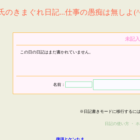
氏のきまぐれ日記...仕事の愚痴は無しよ(^^
未記入
この日の日記はまだ書かれていません。
名前：
※日記書きモードに移行するに
日記の使い方
・
ホ
啓須とケンたま