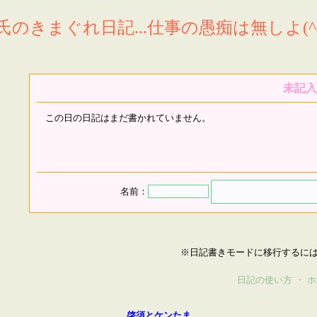
氏のきまぐれ日記...仕事の愚痴は無しよ(^^
未記入
この日の日記はまだ書かれていません。
名前：
※日記書きモードに移行するに
日記の使い方
・
ホ
啓須とケンたま