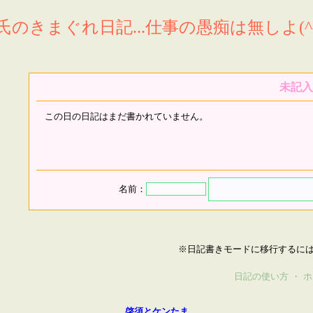
氏のきまぐれ日記...仕事の愚痴は無しよ(^^
未記入
この日の日記はまだ書かれていません。
名前：
※日記書きモードに移行するに
日記の使い方
・
ホ
啓須とケンたま