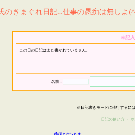
氏のきまぐれ日記...仕事の愚痴は無しよ(^^
未記入
この日の日記はまだ書かれていません。
名前：
※日記書きモードに移行するに
日記の使い方
・
ホ
啓須とケンたま