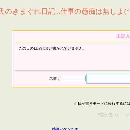
氏のきまぐれ日記...仕事の愚痴は無しよ(^^
未記入
この日の日記はまだ書かれていません。
名前：
※日記書きモードに移行するに
日記の使い方
・
ホ
啓須とケンたま