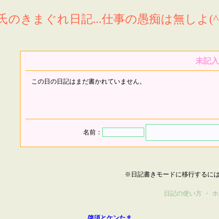
氏のきまぐれ日記...仕事の愚痴は無しよ(^^
未記入
この日の日記はまだ書かれていません。
名前：
※日記書きモードに移行するに
日記の使い方
・
ホ
啓須とケンたま