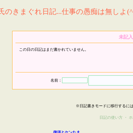
氏のきまぐれ日記...仕事の愚痴は無しよ(^^
未記入
この日の日記はまだ書かれていません。
名前：
※日記書きモードに移行するに
日記の使い方
・
ホ
啓須とケンたま