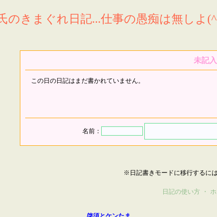
氏のきまぐれ日記...仕事の愚痴は無しよ(^^
未記入
この日の日記はまだ書かれていません。
名前：
※日記書きモードに移行するに
日記の使い方
・
ホ
啓須とケンたま