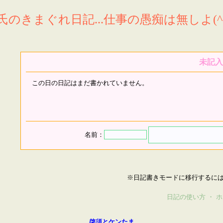
氏のきまぐれ日記...仕事の愚痴は無しよ(^^
未記入
この日の日記はまだ書かれていません。
名前：
※日記書きモードに移行するに
日記の使い方
・
ホ
啓須とケンたま