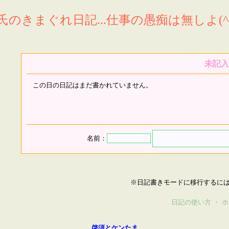
氏のきまぐれ日記...仕事の愚痴は無しよ(^^
未記入
この日の日記はまだ書かれていません。
名前：
※日記書きモードに移行するに
日記の使い方
・
ホ
啓須とケンたま