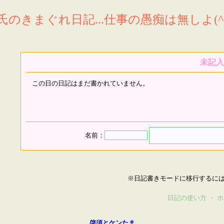
氏のきまぐれ日記...仕事の愚痴は無しよ(^^
未記入
この日の日記はまだ書かれていません。
名前：
※日記書きモードに移行するに
日記の使い方
・
ホ
啓須とケンたま