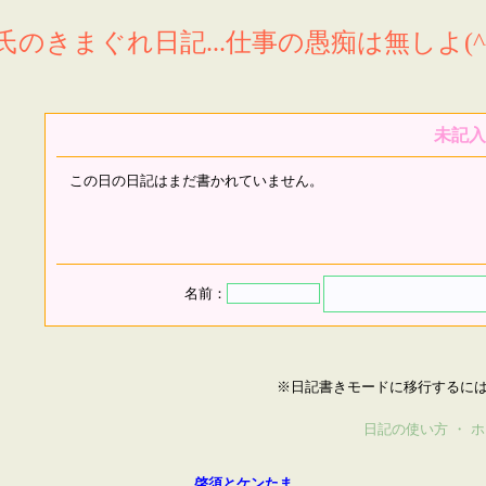
氏のきまぐれ日記...仕事の愚痴は無しよ(^^
未記入
この日の日記はまだ書かれていません。
名前：
※日記書きモードに移行するに
日記の使い方
・
ホ
啓須とケンたま