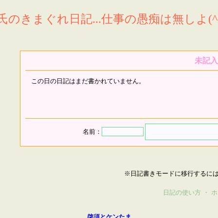
氏のきまぐれ日記...仕事の愚痴は無しよ(^^
未記入
この日の日記はまだ書かれていません。
名前：
※日記書きモードに移行するに
日記の使い方
・
ホ
啓須とケンたま