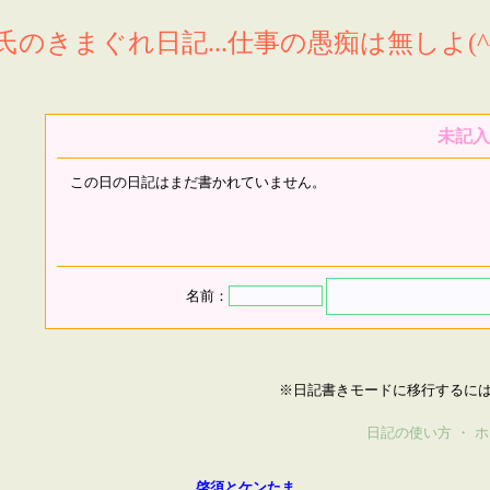
氏のきまぐれ日記...仕事の愚痴は無しよ(^^
未記入
この日の日記はまだ書かれていません。
名前：
※日記書きモードに移行するに
日記の使い方
・
ホ
啓須とケンたま