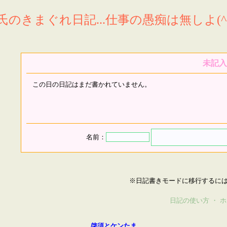
氏のきまぐれ日記...仕事の愚痴は無しよ(^^
未記入
この日の日記はまだ書かれていません。
名前：
※日記書きモードに移行するに
日記の使い方
・
ホ
啓須とケンたま