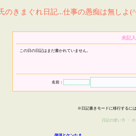
氏のきまぐれ日記...仕事の愚痴は無しよ(^^
未記入
この日の日記はまだ書かれていません。
名前：
※日記書きモードに移行するに
日記の使い方
・
ホ
啓須とケンたま